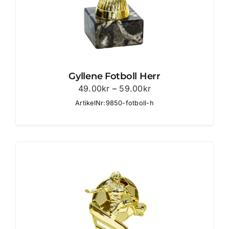
Gyllene Fotboll Herr
Prisintervall:
49.00
kr
–
59.00
kr
49.00kr
ArtikelNr:9850-fotboll-h
till
59.00kr