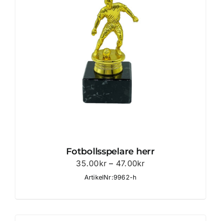
Fotbollsspelare herr
Prisintervall:
35.00
kr
–
47.00
kr
35.00kr
ArtikelNr:9962-h
till
47.00kr