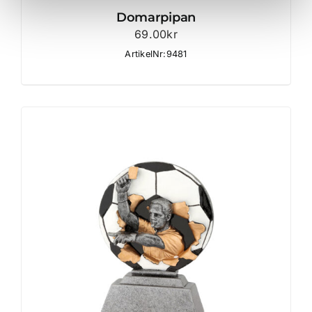
Domarpipan
69.00
kr
ArtikelNr:9481