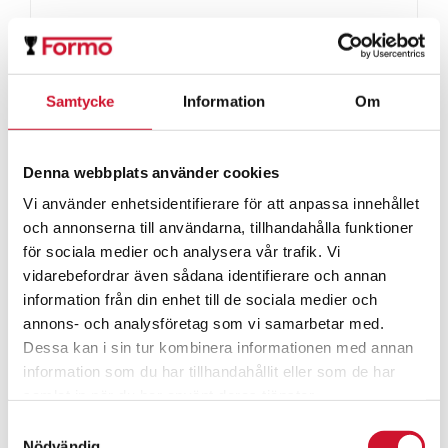
Samtycke
Information
Om
Denna webbplats använder cookies
Vi använder enhetsidentifierare för att anpassa innehållet
och annonserna till användarna, tillhandahålla funktioner
för sociala medier och analysera vår trafik. Vi
vidarebefordrar även sådana identifierare och annan
information från din enhet till de sociala medier och
annons- och analysföretag som vi samarbetar med.
Dessa kan i sin tur kombinera informationen med annan
information som du har tillhandahållit eller som de har
Fotbollsskott
samlat in när du har använt deras tjänster.
Prisintervall:
39.00
kr
–
49.00
kr
Samtyckesval
39.00kr
Nödvändig
ArtikelNr:9843-fotboll