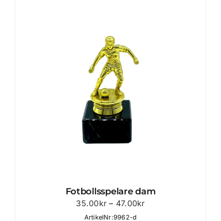
Fotbollsspelare dam
Prisintervall:
35.00
kr
–
47.00
kr
35.00kr
ArtikelNr:9962-d