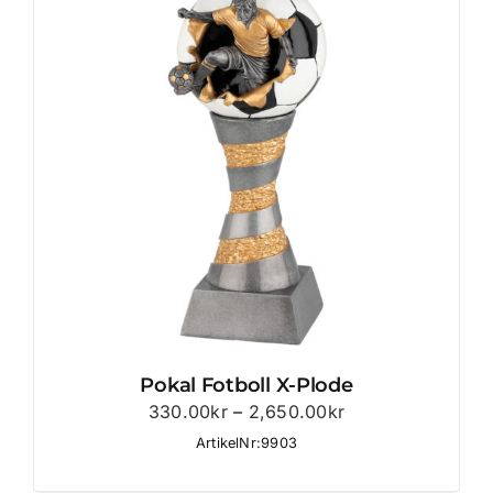
Pokal Fotboll X-Plode
Prisintervall:
330.00
kr
–
2,650.00
kr
330.00kr
ArtikelNr:9903
till