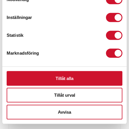
till
49.00kr
Inställningar
Statistik
Marknadsföring
Tillåt alla
Tillåt urval
Avvisa