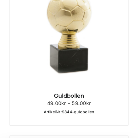
Guldbollen
Prisintervall:
49.00
kr
–
59.00
kr
49.00kr
ArtikelNr:9844-guldbollen
till
59.00kr