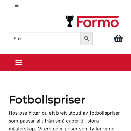
Fortsätt
Toggle
till
Navigation
innehållet
info@formo.com
040 – 611 86 88
Toggle
Navigation
Sportpriser
Fotbollspriser
Din idrott
Hos oss hittar du ett brett utbud av fotbollspriser
Prisrosetter
som passar allt från små cuper till stora
mästerskap. Vi erbjuder priser som lyfter varje