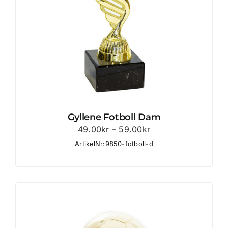
Gyllene Fotboll Dam
Prisintervall:
49.00
kr
–
59.00
kr
49.00kr
ArtikelNr:9850-fotboll-d
till
59.00kr