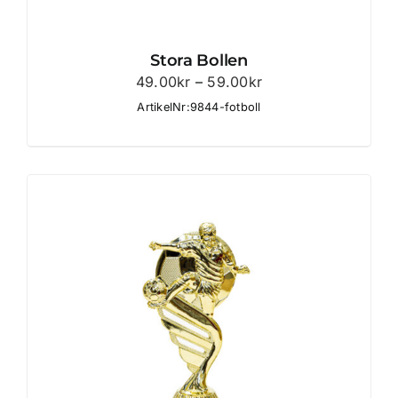
Stora Bollen
Prisintervall:
49.00
kr
–
59.00
kr
49.00kr
ArtikelNr:9844-fotboll
till
59.00kr