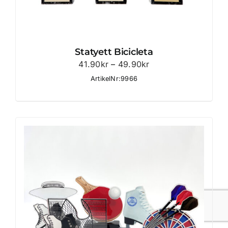
Statyett Bicicleta
Prisintervall:
41.90
kr
–
49.90
kr
41.90kr
ArtikelNr:9966
till
49.90kr