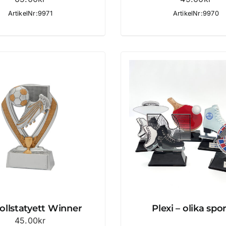
ArtikelNr:9971
ArtikelNr:9970
ollstatyett Winner
Plexi – olika spo
45.00
kr