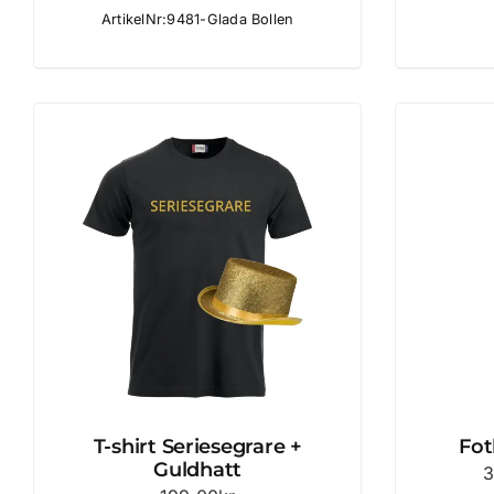
42.00kr
ArtikelNr:9481-Glada Bollen
till
52.00kr
T-shirt Seriesegrare +
Fot
Guldhatt
3