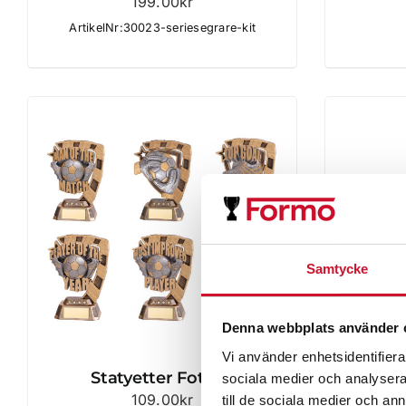
199.00
kr
ArtikelNr:30023-seriesegrare-kit
Samtycke
Denna webbplats använder 
Vi använder enhetsidentifierar
Statyetter Fotboll
Sta
sociala medier och analysera 
109.00
kr
till de sociala medier och a