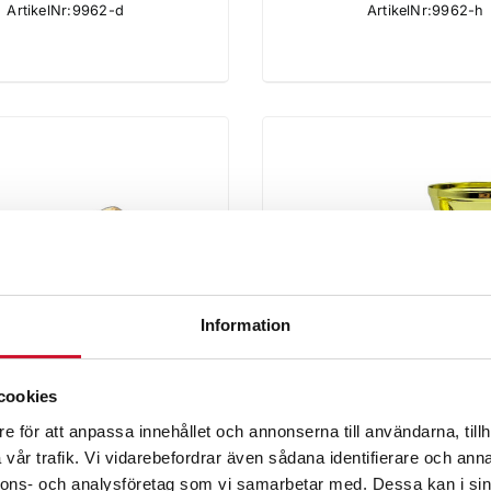
35.00kr
ArtikelNr:9962-d
ArtikelNr:9962-h
till
47.00kr
Information
cookies
e för att anpassa innehållet och annonserna till användarna, tillh
tyett Guldsko Lyx
Premio Fotbol
vår trafik. Vi vidarebefordrar även sådana identifierare och anna
789.00
kr
199.00
kr
nnons- och analysföretag som vi samarbetar med. Dessa kan i sin