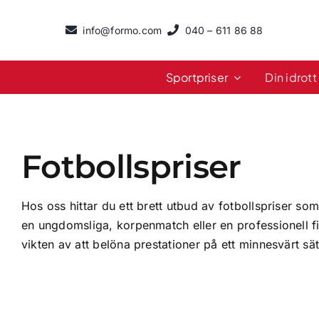
Fortsätt
till
info@formo.com
040 – 611 86 88
innehållet
Sportpriser
Din idrott
Fotbollspriser
Hos oss hittar du ett brett utbud av fotbollspriser som
en ungdomsliga, korpenmatch eller en professionell fi
vikten av att belöna prestationer på ett minnesvärt sätt