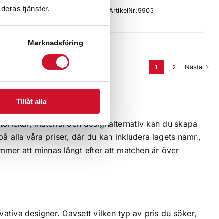
deras tjänster.
330.00kr
ll
ArtikelNr:9903
till
2,650.00kr
Marknadsföring
1
2
Nästa
Tillåt alla
 storlekar, material och designalternativ kan du skapa
på alla våra priser, där du kan inkludera lagets namn,
mmer att minnas långt efter att matchen är över
vativa designer. Oavsett vilken typ av pris du söker,