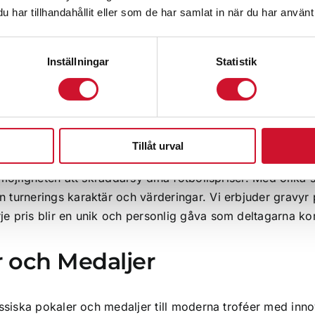
har tillhandahållit eller som de har samlat in när du har använt 
ArtikelNr:9925B
ArtikelNr:1075-fotbo
Inställningar
Statistik
in Turnering
Tillåt urval
i möjligheten att skräddarsy dina fotbollspriser. Med olika
n turnerings karaktär och värderingar. Vi erbjuder gravyr 
rje pris blir en unik och personlig gåva som deltagarna ko
r och Medaljer
lassiska pokaler och medaljer till moderna troféer med inno