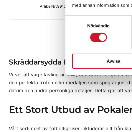
med annan information som du 
ArtikelNr:9910
Samtyckesval
Nödvändig
Skräddarsydda Fotbollspriser för D
Avvisa
Vi vet att varje tävling är unik, och därför erbjuder v
den perfekta trofén eller medaljen som speglar just di
datum och andra personliga detaljer. Detta gör att va
Ett Stort Utbud av Pokale
Vårt sortiment av fotbollspriser inkluderar allt från k