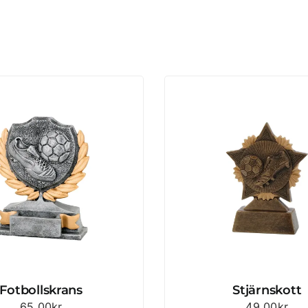
Fotbollskrans
Stjärnskott
65.00
kr
49.00
kr