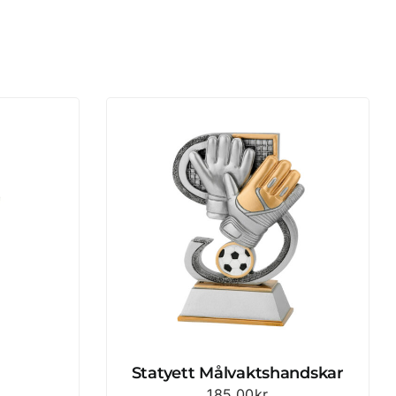
Statyett Målvaktshandskar
185.00
kr