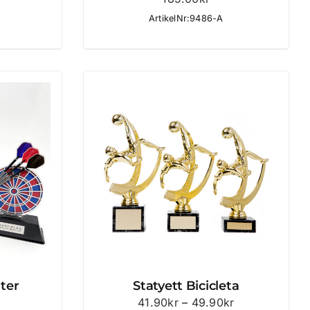
ArtikelNr:9486-A
rter
Statyett Bicicleta
Prisintervall:
41.90
kr
–
49.90
kr