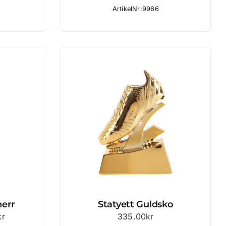
41.90kr
ArtikelNr:9966
till
49.90kr
herr
Statyett Guldsko
Prisintervall:
kr
335.00
kr