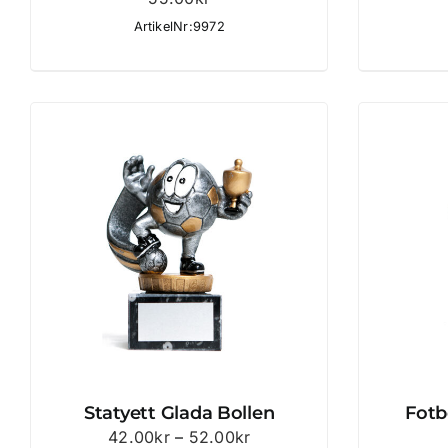
ArtikelNr:9972
Statyett Glada Bollen
Fotb
Prisintervall:
42.00
kr
–
52.00
kr