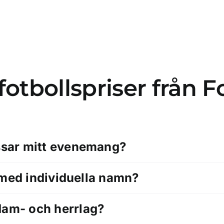
fotbollspriser från 
assar mitt evenemang?
ag med individuella namn?
dam- och herrlag?