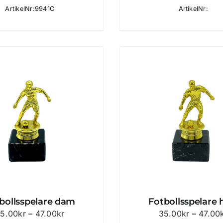
ArtikelNr:9941C
ArtikelNr:
bollsspelare dam
Fotbollsspelare 
Prisintervall:
5.00
kr
–
47.00
kr
35.00
kr
–
47.00