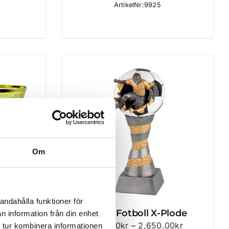
35.00kr
ArtikelNr:9925
till
47.00kr
Om
andahålla funktioner för
l
Pokal Fotboll X-Plode
n information från din enhet
Prisintervall
330.00
kr
–
2,650.00
kr
 tur kombinera informationen