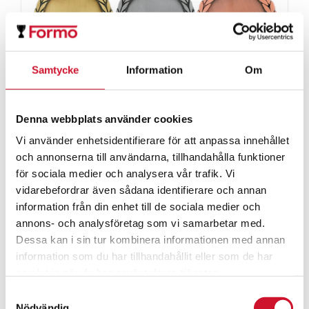
Samtycke
Information
Om
Denna webbplats använder cookies
Vi använder enhetsidentifierare för att anpassa innehållet
Medalj 70 mm
och annonserna till användarna, tillhandahålla funktioner
36.00
kr
för sociala medier och analysera vår trafik. Vi
vidarebefordrar även sådana identifierare och annan
ArtikelNr:9521
information från din enhet till de sociala medier och
annons- och analysföretag som vi samarbetar med.
Dessa kan i sin tur kombinera informationen med annan
information som du har tillhandahållit eller som de har
samlat in när du har använt deras tjänster.
Samtyckesval
Nödvändig