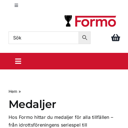
Fortsätt
Toggle
till
Navigation
innehållet
info@formo.com
040 – 611 86 88
Toggle
Navigation
Sportpriser
Hem
»
Medaljer
Din idrott
Medaljer
Prisrosetter
Hos Formo hittar du medaljer för alla tillfällen –
från idrottsföreningens seriespel till