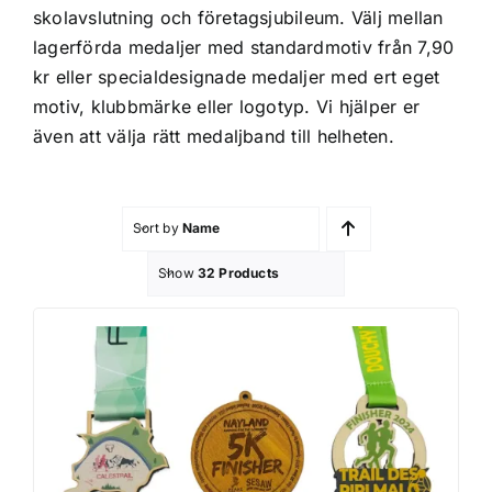
skolavslutning och företagsjubileum. Välj mellan
Profilprodukter
lagerförda medaljer med standardmotiv från 7,90
kr eller specialdesignade medaljer med ert eget
Lotter
motiv, klubbmärke eller logotyp. Vi hjälper er
även att välja rätt
medaljband
till helheten.
Övrigt
Sort by
Name
Kontakta oss
Show
32 Products