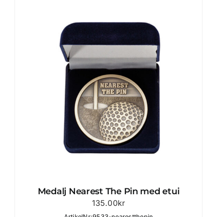
Medalj Nearest The Pin med etui
135.00
kr
ArtikelNr:9533-nearestthepin