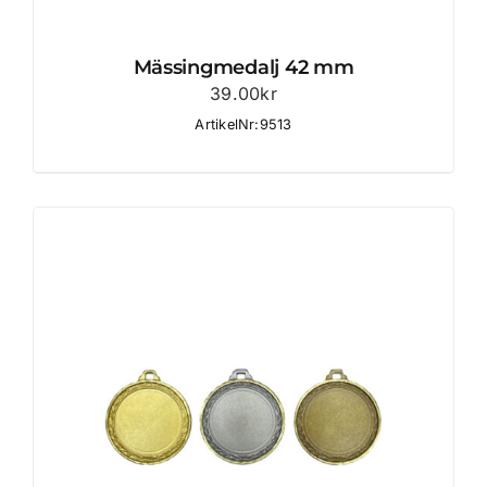
Mässingmedalj 42 mm
39.00
kr
ArtikelNr:9513