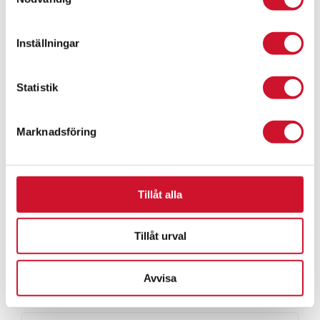
Inställningar
Statistik
Marknadsföring
Tillåt alla
Medalj 50 mm – standardmotiv
Tillåt urval
12.90
kr
ArtikelNr:9518
Avvisa