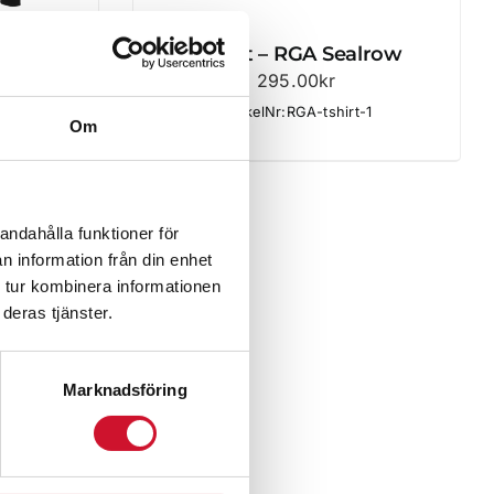
A
T-shirt – RGA Sealrow
295.00
kr
ie
ArtikelNr:RGA-tshirt-1
Om
andahålla funktioner för
n information från din enhet
 tur kombinera informationen
deras tjänster.
Marknadsföring