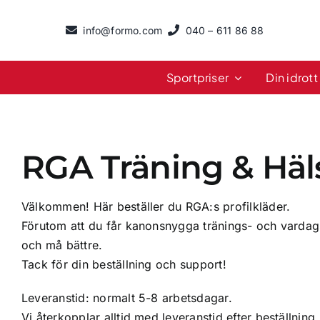
Fortsätt
till
info@formo.com
040 – 611 86 88
innehållet
Sportpriser
Din idrott
RGA Träning & Häl
Välkommen! Här beställer du RGA:s profilkläder.
Förutom att du får kanonsnygga tränings- och vardagsk
och må bättre.
Tack för din beställning och support!
Leveranstid: normalt 5-8 arbetsdagar.
Vi återkopplar alltid med leveranstid efter beställning.