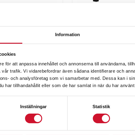
Byxa – RGA
Hoodie – RG
695.00
kr
895.00
kr
ArtikelNr:RGA-byxa
ArtikelNr:RGA-Hood
Information
cookies
e för att anpassa innehållet och annonserna till användarna, tillh
vår trafik. Vi vidarebefordrar även sådana identifierare och anna
nnons- och analysföretag som vi samarbetar med. Dessa kan i sin
har tillhandahållit eller som de har samlat in när du har använt 
Inställningar
Statistik