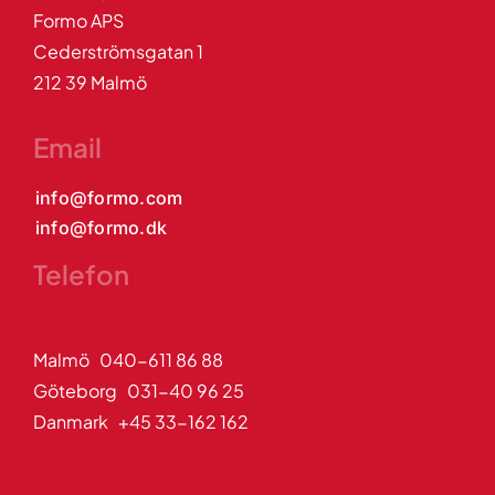
Formo APS
Cederströmsgatan 1
212 39 Malmö
Email
info@formo.com
info@formo.dk
Telefon
Malmö 040-611 86 88
Göteborg 031-40 96 25
Danmark +45 33-162 162