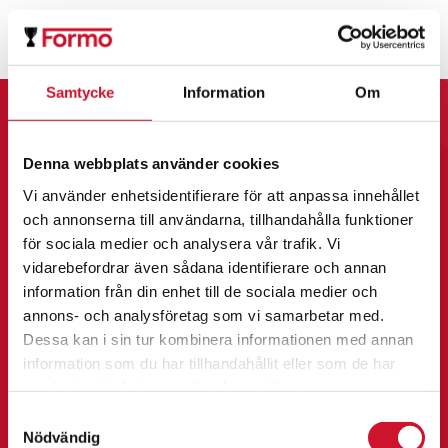
Profilprodukter
Lotter
Samtycke
Information
Om
Övrigt
Kontakta Oss
Denna webbplats använder cookies
Vi använder enhetsidentifierare för att anpassa innehållet
Kontakta oss
och annonserna till användarna, tillhandahålla funktioner
Formo Sport & Promotion AB
för sociala medier och analysera vår trafik. Vi
Formo APS
vidarebefordrar även sådana identifierare och annan
Cederströmsgatan 1
information från din enhet till de sociala medier och
212 39 Malmö
annons- och analysföretag som vi samarbetar med.
Dessa kan i sin tur kombinera informationen med annan
information som du har tillhandahållit eller som de har
Email
samlat in när du har använt deras tjänster.
info@formo.com
Samtyckesval
Nödvändig
info@formo.dk