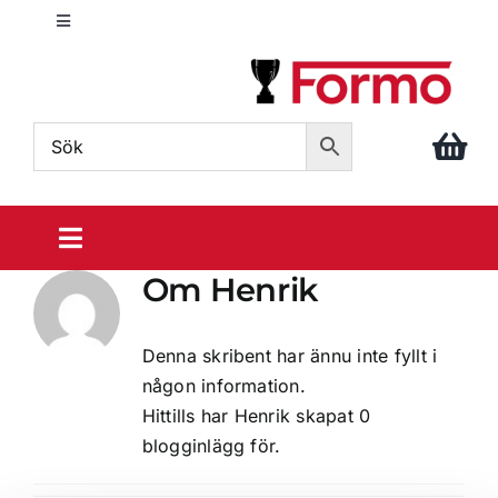
Fortsätt
Toggle
till
Navigation
innehållet
info@formo.com
040 – 611 86 88
Toggle
Navigation
Om
Henrik
Sportpriser
Denna skribent har ännu inte fyllt i
Din idrott
någon information.
Hittills har Henrik skapat 0
blogginlägg för.
Prisrosetter