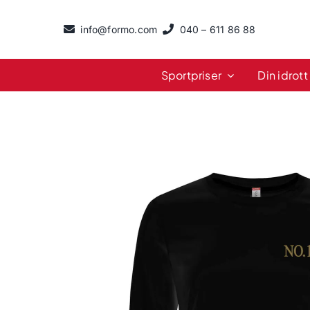
Fortsätt
till
info@formo.com
040 – 611 86 88
innehållet
Sportpriser
Din idrott