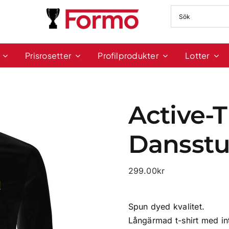
Prisrosetter
Profilprodukter
Lotter
Active-T
Dansstu
299.00
kr
Spun dyed kvalitet.
Långärmad t-shirt med in