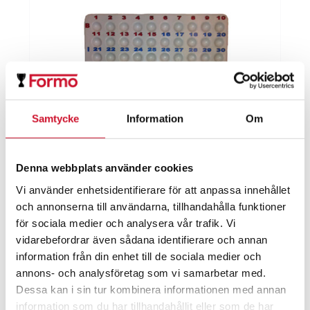
Samtycke
Information
Om
Denna webbplats använder cookies
Vi använder enhetsidentifierare för att anpassa innehållet
och annonserna till användarna, tillhandahålla funktioner
Spelplan till Bingo
för sociala medier och analysera vår trafik. Vi
491.00
kr
vidarebefordrar även sådana identifierare och annan
ArtikelNr:1340 kulbord
information från din enhet till de sociala medier och
annons- och analysföretag som vi samarbetar med.
Dessa kan i sin tur kombinera informationen med annan
information som du har tillhandahållit eller som de har