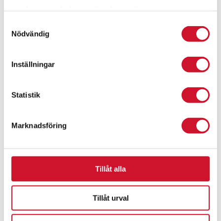
samlat in när du har använt deras tjänster.
Samtyckesval
Nödvändig
Inställningar
Statistik
Marknadsföring
Tillåt alla
Bingomarkerare
Tillåt urval
343.00
kr
ArtikelNr:1320-1 Bingomarkerare