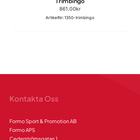
Trimbingo
861.00
kr
ArtikelNr:1350-trimbingo
Kontakta Oss
Formo Sport & Promotion AB
Formo APS
Cederströmsgatan 1