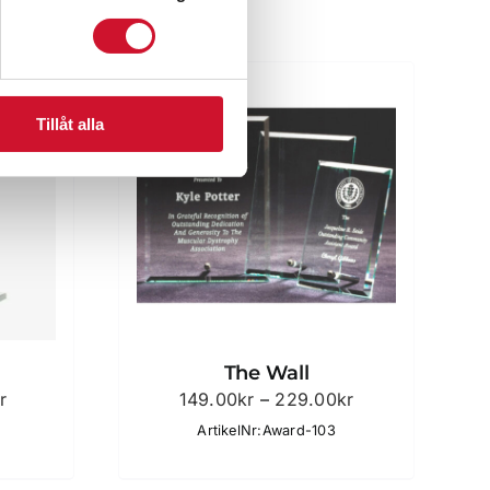
Tillåt alla
The Wall
Prisintervall:
Prisintervall:
r
149.00
kr
–
229.00
kr
85.00kr
149.00kr
ArtikelNr:Award-103
till
till
129.00kr
229.00kr