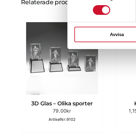
Relaterade produkter
Avvisa
3D Glas – Olika sporter
79.00
kr
1,
ArtikelNr:9102