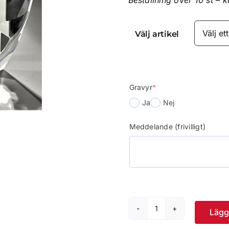
Beställning över 10 st – 
Välj artikel
(required)
Gravyr
*
Ja
Nej
Meddelande (frivilligt)
Lägg 
Crystal
Diamond