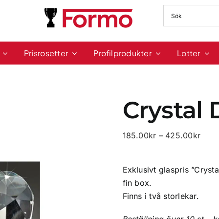
Prisrosetter
Profilprodukter
Lotter
Crystal
Prisi
185.00
kr
–
425.00
kr
185.
till
Exklusivt glaspris ”Cryst
425.
fin box.
Finns i två storlekar.