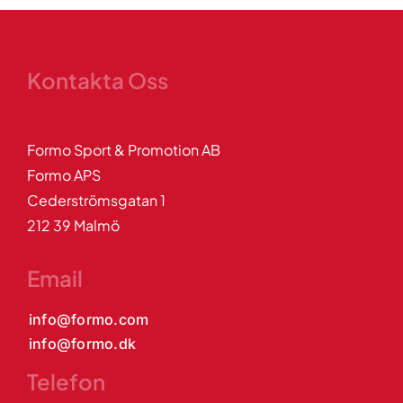
Kontakta Oss
Formo Sport & Promotion AB
Formo APS
Cederströmsgatan 1
212 39 Malmö
Email
info@formo.com
info@formo.dk
Telefon