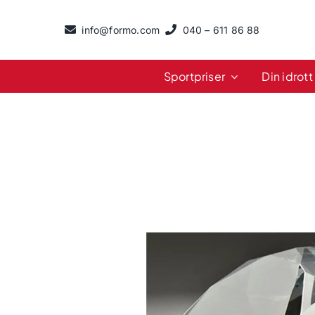
Fortsätt
till
info@formo.com
040 – 611 86 88
innehållet
Sportpriser
Din idrott