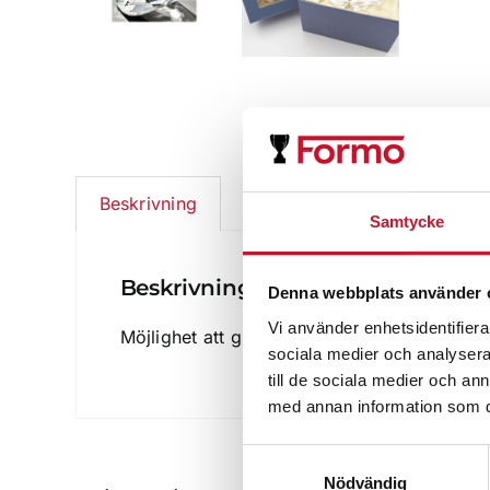
Ytterligare information
Beskrivning
Samtycke
Beskrivning
Denna webbplats använder 
Vi använder enhetsidentifierar
Möjlighet att gravera direkt i glaset eller e
sociala medier och analysera 
till de sociala medier och a
med annan information som du 
Samtyckesval
Nödvändig