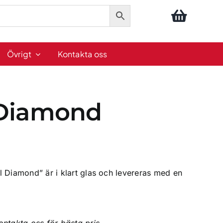
Övrigt
Kontakta oss
 Diamond
ntervall:
00kr
al Diamond” är i klart glas och levereras med en
00kr