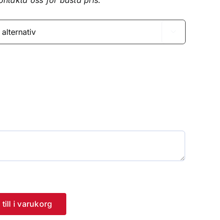
kontakta oss för bästa pris.

till i varukorg