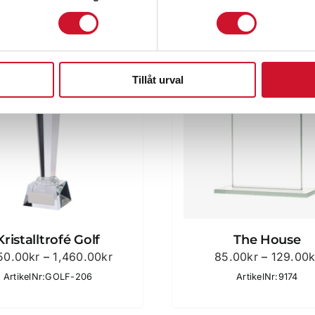
Tillåt urval
Kristalltrofé Golf
The House
Prisintervall:
150.00
kr
–
1,460.00
kr
85.00
kr
–
129.00
k
1,150.00kr
ArtikelNr:GOLF-206
ArtikelNr:9174
till
1,460.00kr