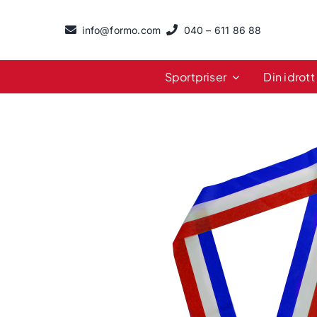
Fortsätt
till
info@formo.com
040 – 611 86 88
innehållet
Sportpriser
Din idrott