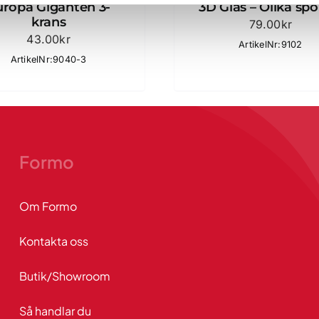
uropa Giganten 3-
3D Glas – Olika spo
krans
79.00
kr
43.00
kr
ArtikelNr:9102
ArtikelNr:9040-3
Formo
Om Formo
Kontakta oss
Butik/Showroom
Så handlar du