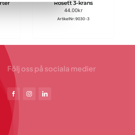
rter
Rosett 3-krans
44.00
kr
ArtikelNr:9030-3
Följ oss på sociala medier