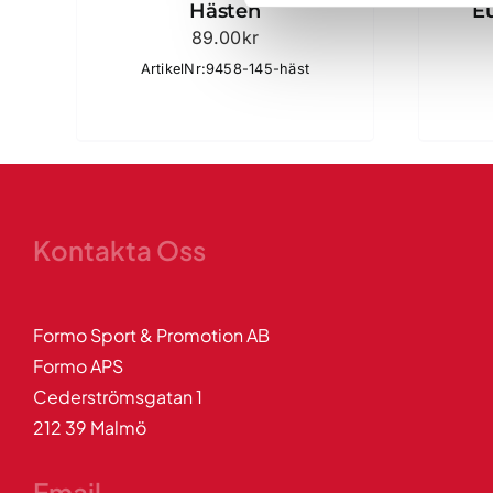
Hästen
E
89.00
kr
ArtikelNr:9458-145-häst
Kontakta Oss
Formo Sport & Promotion AB
Formo APS
Cederströmsgatan 1
212 39 Malmö
Email