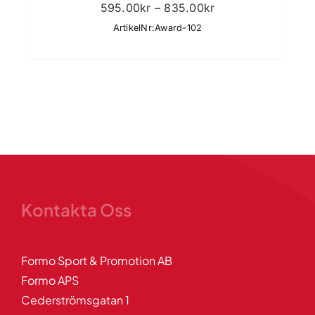
Prisintervall:
595.00
kr
–
835.00
kr
595.00kr
ArtikelNr:Award-102
till
835.00kr
Kontakta Oss
Formo Sport & Promotion AB
Formo APS
Cederströmsgatan 1