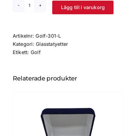
Lägg till i varukorg
Glas
-
Longest
Drive
Artikelnr:
Golf-301-L
mängd
Kategori:
Glasstatyetter
Etikett:
Golf
Relaterade produkter