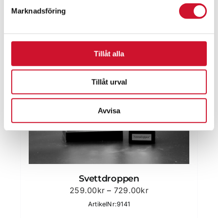
Marknadsföring
Tillåt alla
Tillåt urval
Avvisa
Svettdroppen
Prisintervall:
259.00
kr
–
729.00
kr
259.00kr
ArtikelNr:9141
till