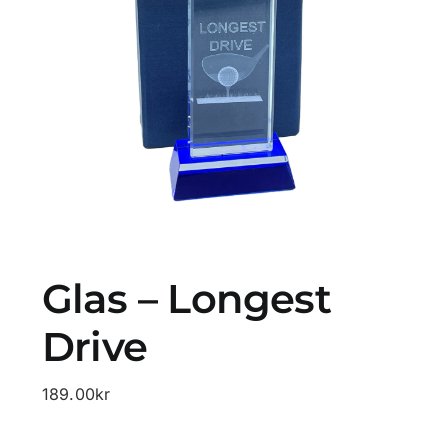
Profilprodukter
Lotter
Övrigt
Kontakta oss
Glas – Longest
Drive
189.00
kr