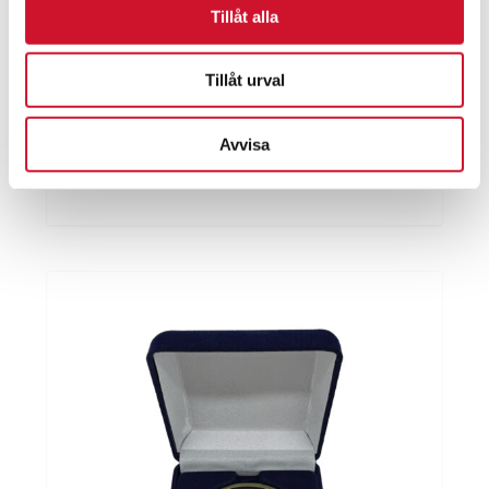
Tillåt alla
Tillåt urval
Medalj Ishockey 50 mm
Avvisa
11.50
kr
ArtikelNr:9563-G