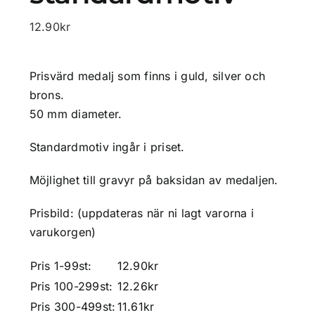
12.90
kr
Prisvärd medalj som finns i guld, silver och
brons.
50 mm diameter.
Standardmotiv ingår i priset.
Möjlighet till gravyr på baksidan av medaljen.
Prisbild: (uppdateras när ni lagt varorna i
varukorgen)
Pris 1-99st:
12.90
kr
Pris 100-299st:
12.26
kr
Pris 300-499st:
11.61
kr