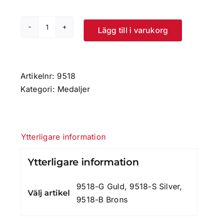
Lägg till i varukorg
Medalj
50
mm
-
Artikelnr:
9518
standardmotiv
Kategori:
Medaljer
mängd
Ytterligare information
Ytterligare information
9518-G Guld, 9518-S Silver,
Välj artikel
9518-B Brons