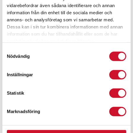
vidarebefordrar även sådana identifierare och annan
Medalj 45 mm – eget motiv i svart
information från din enhet till de sociala medier och
15.20
kr
annons- och analysföretag som vi samarbetar med.
Dessa kan i sin tur kombinera informationen med annan
ArtikelNr:9530-SPEC
information som du har tillhandahållit eller som de har
samlat in när du har använt deras tjänster.
Samtyckesval
Nödvändig
Inställningar
Statistik
Marknadsföring