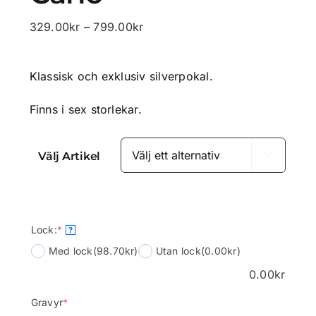
Prisintervall:
329.00
kr
–
799.00
kr
329.00kr
till
Klassisk och exklusiv silverpokal.
799.00kr
Finns i sex storlekar.
Välj Artikel

(required)
Lock:
*
?
Med lock
(98.70kr)
Utan lock
(0.00kr)
0.00
kr
(required)
Gravyr
*