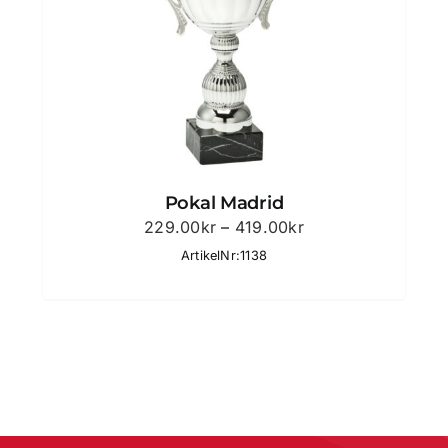
Pokal Madrid
Prisintervall:
229.00
kr
–
419.00
kr
229.00kr
ArtikelNr:1138
till
419.00kr