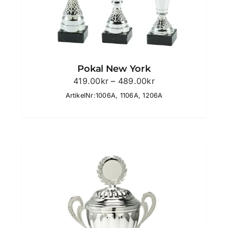
Pokal New York
Prisintervall:
419.00
kr
–
489.00
kr
419.00kr
ArtikelNr:1006A, 1106A, 1206A
till
489.00kr