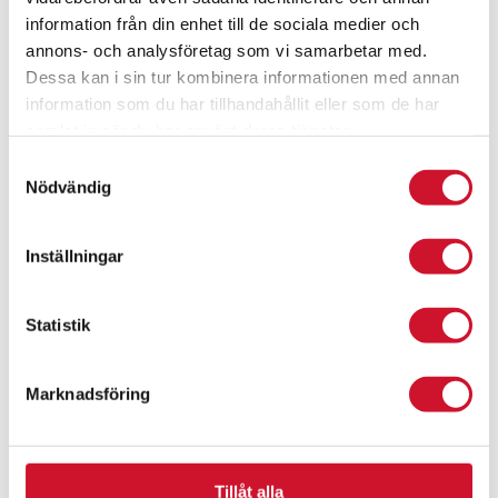
information från din enhet till de sociala medier och
Prisintervall:
546.00
kr
–
880.00
kr
annons- och analysföretag som vi samarbetar med.
546.00kr
ArtikelNr:1207
Dessa kan i sin tur kombinera informationen med annan
till
information som du har tillhandahållit eller som de har
880.00kr
samlat in när du har använt deras tjänster.
Samtyckesval
Nödvändig
Inställningar
Statistik
Marknadsföring
Tillåt alla