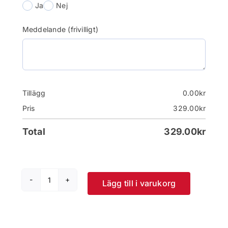
Ja
Nej
Meddelande (frivilligt)
Tillägg
0.00
kr
Pris
329.00
kr
Total
329.00
kr
Lägg till i varukorg
Pokal
Monte
Carlo
mängd