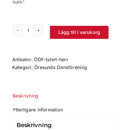
butik"
Lägg till i varukorg
ÖDF
T-
shirt
Herr
Artikelnr:
ÖDF-tshirt-herr
mängd
Kategori:
Öresunds Dansförening
Beskrivning
Ytterligare information
Beskrivning