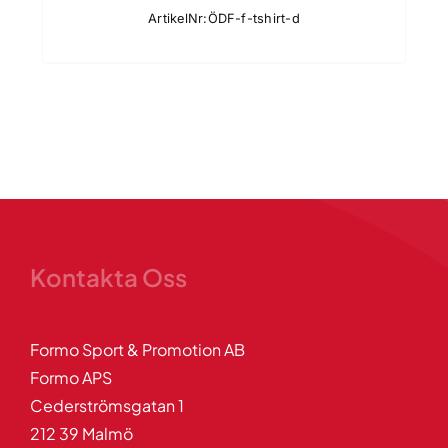
189.00kr
ArtikelNr:ÖDF-f-tshirt-d
till
249.00kr
Kontakta Oss
Formo Sport & Promotion AB
Formo APS
Cederströmsgatan 1
212 39 Malmö