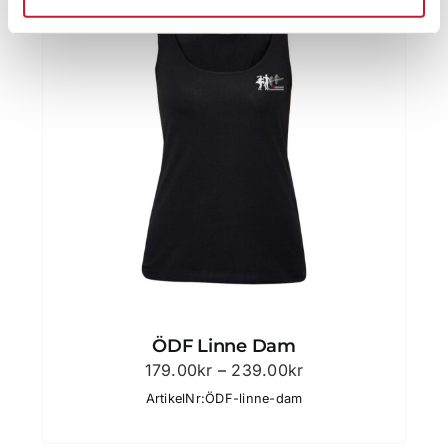
ÖDF Linne Dam
Prisintervall:
179.00
kr
–
239.00
kr
179.00kr
ArtikelNr:ÖDF-linne-dam
till