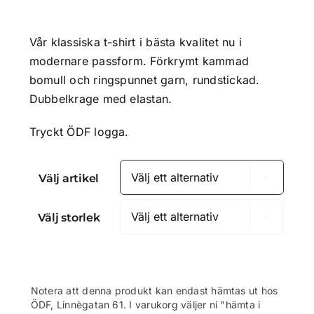
169.00kr
till
Vår klassiska t-shirt i bästa kvalitet nu i
229.00kr
modernare passform. Förkrymt kammad
bomull och ringspunnet garn, rundstickad.
Dubbelkrage med elastan.
Tryckt ÖDF logga.
Välj artikel

Välj storlek

Notera att denna produkt kan endast hämtas ut hos
ÖDF, Linnègatan 61. I varukorg väljer ni "hämta i