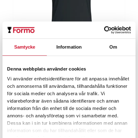
Samtycke
Information
Om
ÖDF Funktions T-shirt Herr
Denna webbplats använder cookies
Prisintervall:
189.00
kr
–
249.00
kr
Vi använder enhetsidentifierare för att anpassa innehållet
189.00kr
ArtikelNr:ÖDF-f-tshirt-h
och annonserna till användarna, tillhandahålla funktioner
till
för sociala medier och analysera vår trafik. Vi
249.00kr
vidarebefordrar även sådana identifierare och annan
information från din enhet till de sociala medier och
annons- och analysföretag som vi samarbetar med.
Dessa kan i sin tur kombinera informationen med annan
information som du har tillhandahållit eller som de har
samlat in när du har använt deras tjänster.