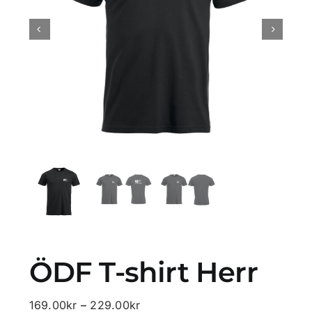
Profilprodukter
Lotter
Övrigt
Kontakta oss
ÖDF T-shirt Herr
Prisintervall:
169.00
kr
–
229.00
kr