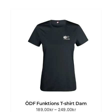
239.00kr
ÖDF Funktions T-shirt Dam
Prisintervall:
189.00
kr
–
249.00
kr