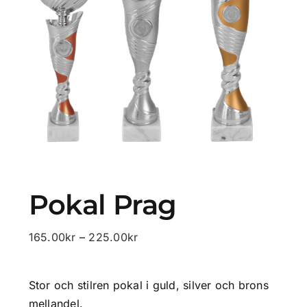
Profilprodukter
Lotter
Övrigt
Kontakta oss
Pokal Prag
Prisintervall:
165.00
kr
–
225.00
kr
165.00kr
till
Stor och stilren pokal i guld, silver och brons
225.00kr
mellandel.