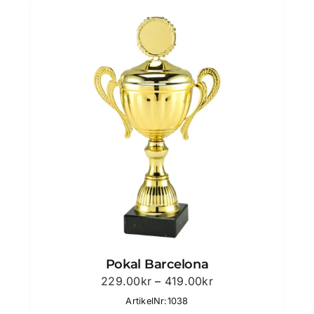
Pokal Barcelona
Prisintervall:
229.00
kr
–
419.00
kr
229.00kr
ArtikelNr:1038