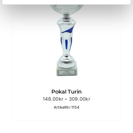
Pokal Turin
Prisintervall:
148.00
kr
–
309.00
kr
148.00kr
ArtikelNr:1154
till
309.00kr