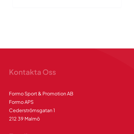
till
419.00kr
Kontakta Oss
Formo Sport & Promotion AB
Formo APS
Cederströmsgatan 1
212 39 Malmö