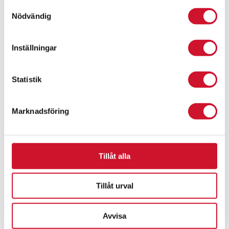
Samtyckesval
Nödvändig
Inställningar
Statistik
Marknadsföring
Pokal Calgary
Prisintervall:
55.00
kr
–
75.00
kr
55.00kr
ArtikelNr:1093
Tillåt alla
till
75.00kr
Tillåt urval
Avvisa