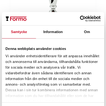
Samtycke
Information
Om
Pokal Portland
Prisintervall:
55.00
kr
–
75.00
kr
Denna webbplats använder cookies
55.00kr
ArtikelNr:1193-S
Vi använder enhetsidentifierare för att anpassa innehållet
till
och annonserna till användarna, tillhandahålla funktioner
75.00kr
för sociala medier och analysera vår trafik. Vi
vidarebefordrar även sådana identifierare och annan
information från din enhet till de sociala medier och
annons- och analysföretag som vi samarbetar med.
Dessa kan i sin tur kombinera informationen med annan
information som du har tillhandahållit eller som de har
samlat in när du har använt deras tjänster.