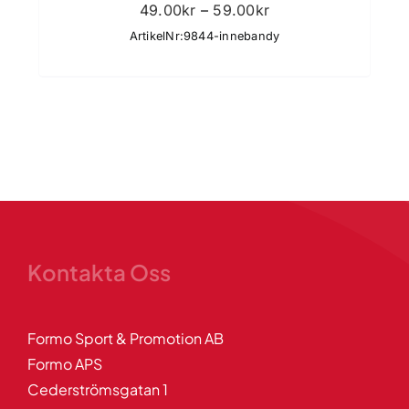
Prisintervall:
49.00
kr
–
59.00
kr
49.00kr
ArtikelNr:9844-innebandy
till
59.00kr
Kontakta Oss
Formo Sport & Promotion AB
Formo APS
Cederströmsgatan 1