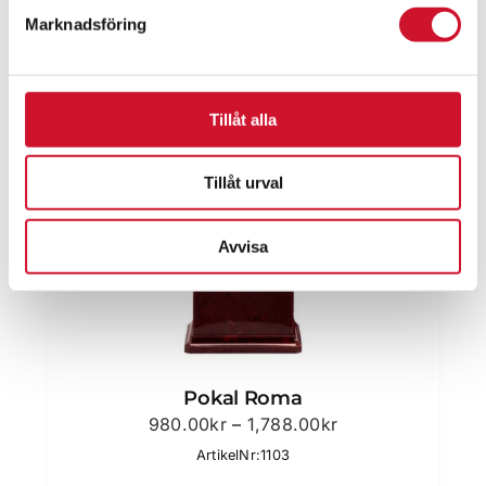
Marknadsföring
Tillåt alla
Tillåt urval
Avvisa
Pokal Roma
Prisintervall:
980.00
kr
–
1,788.00
kr
980.00kr
ArtikelNr:1103
till