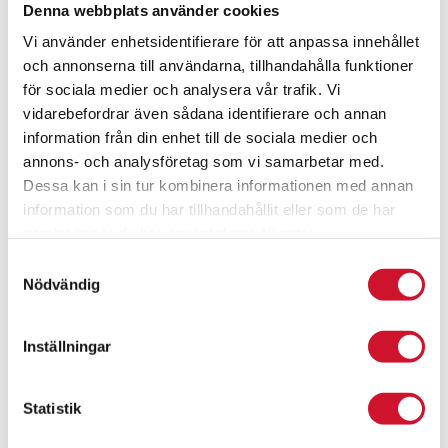
Denna webbplats använder cookies
Vi använder enhetsidentifierare för att anpassa innehållet
och annonserna till användarna, tillhandahålla funktioner
för sociala medier och analysera vår trafik. Vi
vidarebefordrar även sådana identifierare och annan
information från din enhet till de sociala medier och
annons- och analysföretag som vi samarbetar med.
Dessa kan i sin tur kombinera informationen med annan
information som du har tillhandahållit eller som de har
samlat in när du har använt deras tjänster.
Samtyckesval
Nödvändig
Pokal Madrid
Prisintervall:
229.00
kr
–
419.00
kr
Inställningar
229.00kr
ArtikelNr:1138
till
419.00kr
Statistik