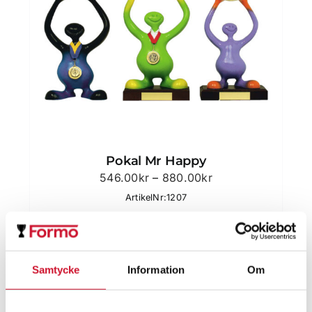
Pokal Mr Happy
Prisintervall:
546.00
kr
–
880.00
kr
546.00kr
ArtikelNr:1207
till
880.00kr
Samtycke
Information
Om