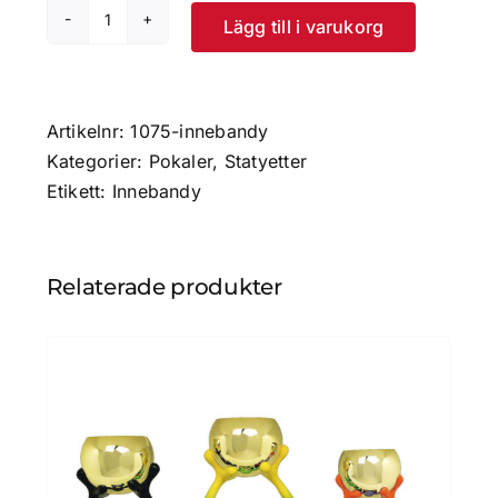
Lägg till i varukorg
Pokal
Premio
Innebandy
mängd
Artikelnr:
1075-innebandy
Kategorier:
Pokaler
,
Statyetter
Etikett:
Innebandy
Relaterade produkter