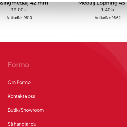
singmedalj 42 mm
Medalj Löpning 4
39.00
kr
9.40
kr
ArtikelNr:9513
ArtikelNr:9562
Formo
Om Formo
Kontakta oss
Butik/Showroom
Så handlar du