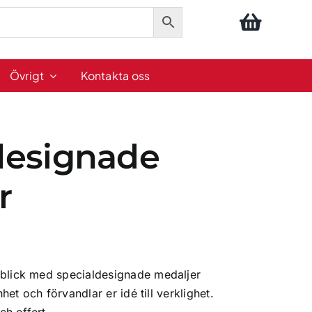
Övrigt
Kontakta oss
designade
r
lick med specialdesignade medaljer
het och förvandlar er idé till verklighet.