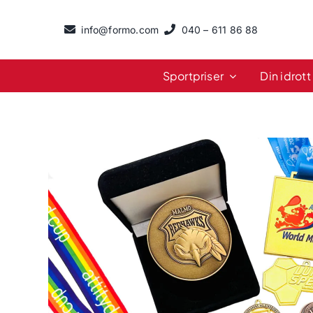
Fortsätt
till
info@formo.com
040 – 611 86 88
innehållet
Sportpriser
Din idrott