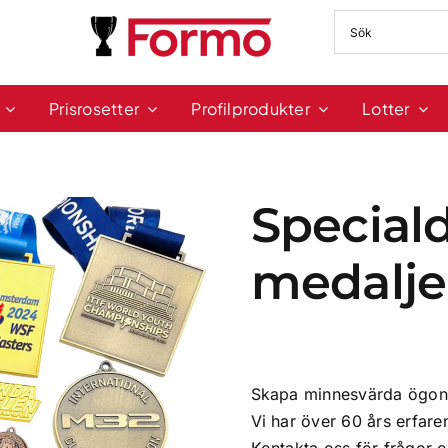
Prisrosetter
Profilprodukter
Lotter
Special
medalje
Skapa minnesvärda ögonb
Vi har över 60 års erfaren