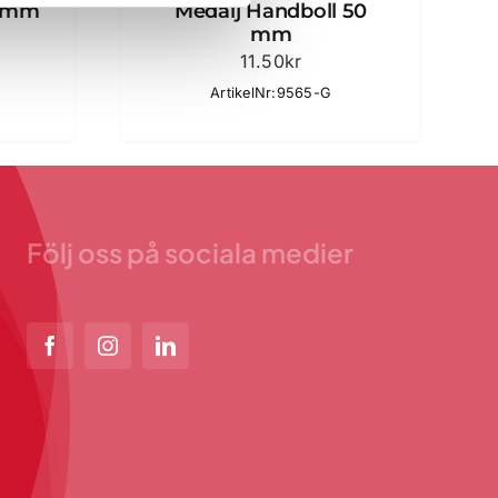
5 mm
Medalj Handboll 50
mm
11.50
kr
ArtikelNr:9565-G
Följ oss på sociala medier