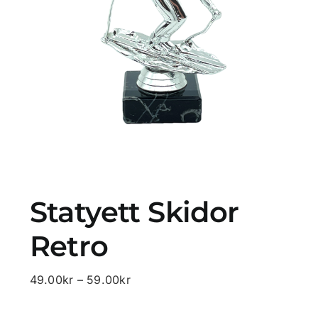
Profilprodukter
Lotter
Övrigt
Kontakta oss
Statyett Skidor
Retro
Prisintervall:
49.00
kr
–
59.00
kr
49.00kr
till