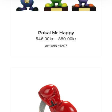
Pokal Mr Happy
Prisintervall:
546.00
kr
–
880.00
kr
546.00kr
ArtikelNr:1207
till
880.00kr