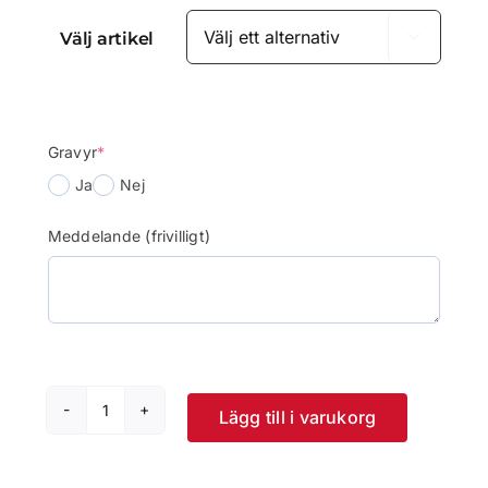
59.00kr
Välj artikel

(required)
Gravyr
*
Ja
Nej
Meddelande (frivilligt)
Lägg till i varukorg
Statyett
Skidor
Retro