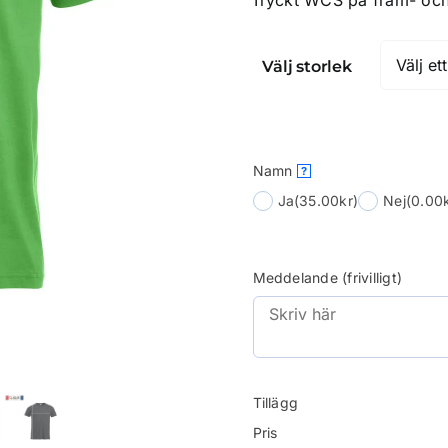
Tryckt WCS på fram- och
Välj storlek
Namn
?
Ja
(35.00kr)
Nej
(0.00k
Meddelande (frivilligt)
Tillägg
Pris