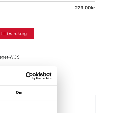
229.00
kr
till i varukorg
steget-WCS
Om