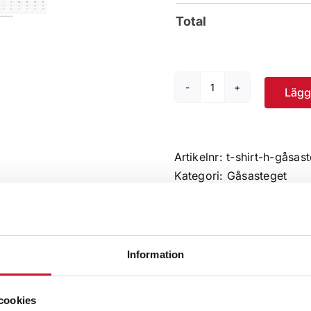
Total
Lägg 
T-
shirt
herr
-
Artikelnr:
t-shirt-h-gåsa
WCS
Kategori:
Gåsasteget
mängd
Information
cookies