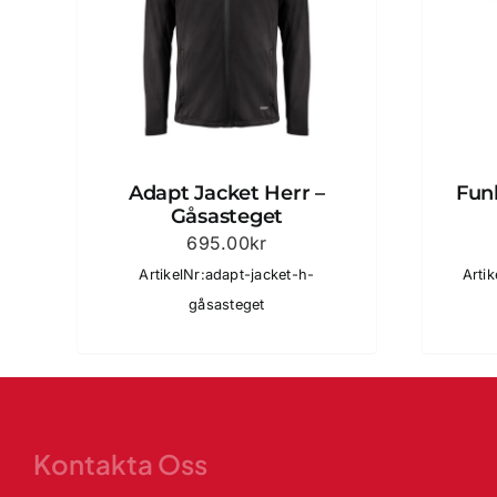
Adapt Jacket Herr –
Funk
Gåsasteget
695.00
kr
ArtikelNr:adapt-jacket-h-
Artik
gåsasteget
Kontakta Oss