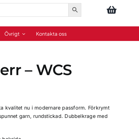
Övrigt
Kontakta oss
herr – WCS
ästa kvalitet nu i modernare passform. Förkrymt
punnet garn, rundstickad. Dubbelkrage med