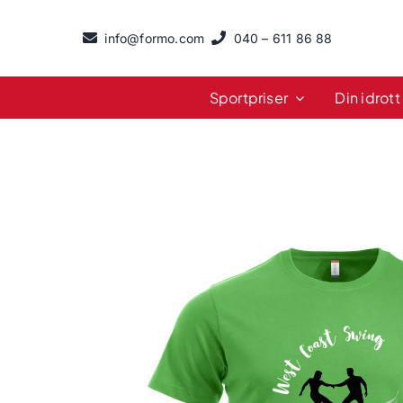
Fortsätt
till
info@formo.com
040 – 611 86 88
innehållet
Sportpriser
Din idrott