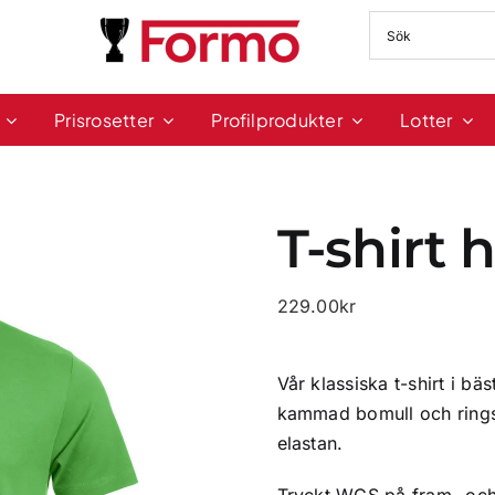
Prisrosetter
Profilprodukter
Lotter
T-shirt 
229.00
kr
Vår klassiska t-shirt i b
kammad bomull och rings
elastan.