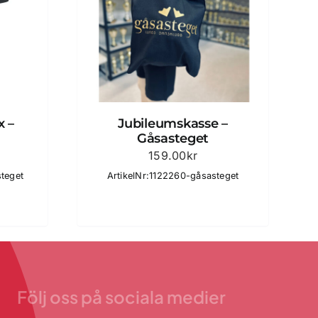
x –
Jubileumskasse –
Gåsasteget
159.00
kr
steget
ArtikelNr:1122260-gåsasteget
Följ oss på sociala medier