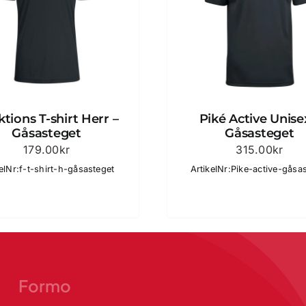
tions T-shirt Herr –
Piké Active Unise
Gåsasteget
Gåsasteget
179.00
kr
315.00
kr
elNr:f-t-shirt-h-gåsasteget
ArtikelNr:Pike-active-gåsa
Formo