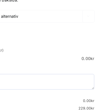
 baksida.

r)
0.00
kr
0.00
kr
229.00
kr