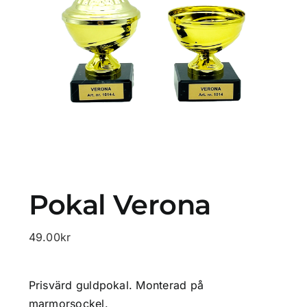
Profilprodukter
Lotter
Övrigt
Kontakta oss
Pokal Verona
49.00
kr
Prisvärd guldpokal. Monterad på
marmorsockel.