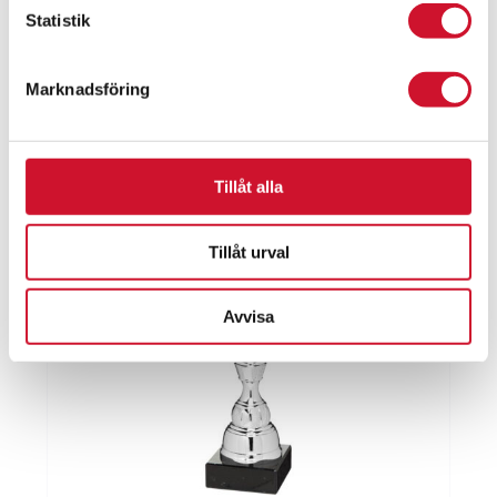
59.00kr
Statistik
ArtikelNr:1193-BS
till
79.00kr
Marknadsföring
Tillåt alla
Tillåt urval
Avvisa