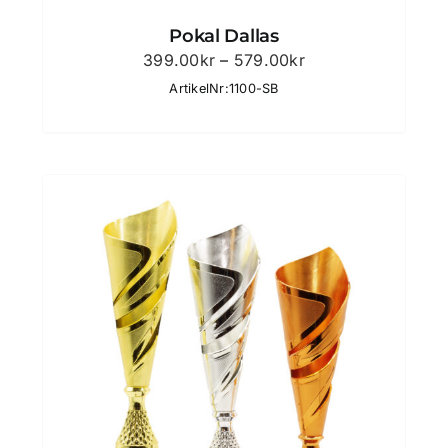
Pokal Dallas
Prisintervall:
399.00
kr
–
579.00
kr
399.00kr
ArtikelNr:1100-SB
till
579.00kr