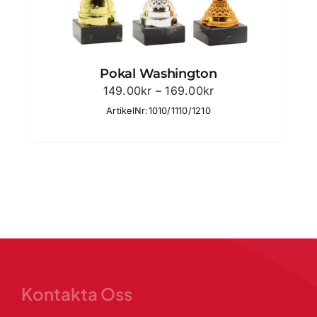
Pokal Washington
Prisintervall:
149.00
kr
–
169.00
kr
149.00kr
ArtikelNr:1010/1110/1210
till
169.00kr
Kontakta Oss