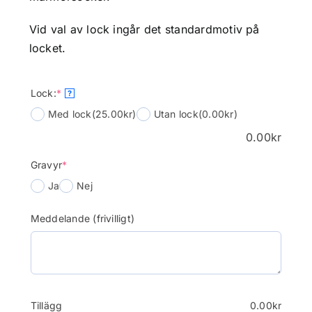
Vid val av lock ingår det standardmotiv på
locket.
(required)
Lock:
*
?
Med lock
(25.00kr)
Utan lock
(0.00kr)
0.00
kr
(required)
Gravyr
*
Ja
Nej
Meddelande (frivilligt)
Tillägg
0.00
kr