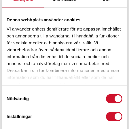
75.00kr
Denna webbplats använder cookies
Vi använder enhetsidentifierare för att anpassa innehållet
och annonserna till användarna, tillhandahålla funktioner
för sociala medier och analysera vår trafik. Vi
vidarebefordrar även sådana identifierare och annan
information från din enhet till de sociala medier och
annons- och analysföretag som vi samarbetar med.
Dessa kan i sin tur kombinera informationen med annan
information som du har tillhandahållit eller som de har
samlat in när du har använt deras tjänster.
Samtyckesval
Nödvändig
Inställningar
Pokal San Diego
Prisintervall:
59.00
kr
–
79.00
kr