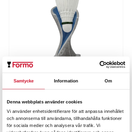
Samtycke
Information
Om
Badminton
Denna webbplats använder cookies
Prisintervall:
109.00
kr
–
139.00
kr
109.00kr
Vi använder enhetsidentifierare för att anpassa innehållet
ArtikelNr:9483-Badminton
till
och annonserna till användarna, tillhandahålla funktioner
för sociala medier och analysera vår trafik. Vi
139.00kr