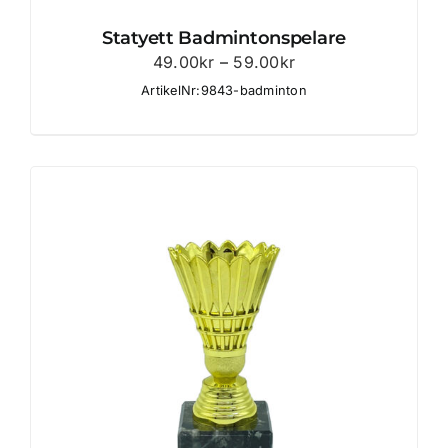
Statyett Badmintonspelare
Prisintervall:
49.00
kr
–
59.00
kr
49.00kr
ArtikelNr:9843-badminton
till
59.00kr