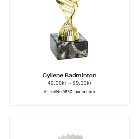
Gyllene Badminton
Prisintervall:
49.00
kr
–
59.00
kr
49.00kr
ArtikelNr:9850-badminton
till
59.00kr