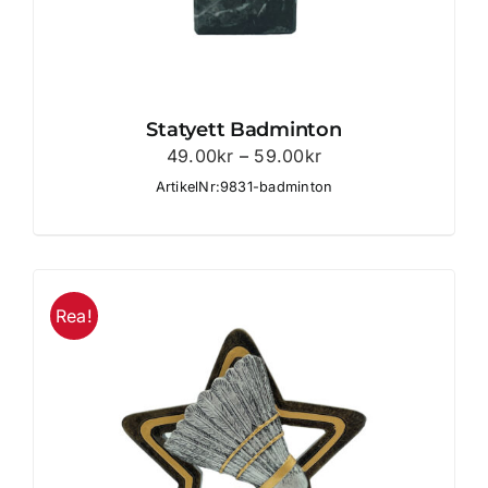
Statyett Badminton
Prisintervall:
49.00
kr
–
59.00
kr
49.00kr
ArtikelNr:9831-badminton
till
59.00kr
Rea!