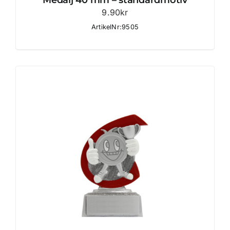
Medalj 40 mm – standardmotiv
9.90
kr
ArtikelNr:9505