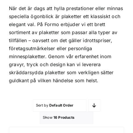
Profilprodukter
När det är dags att hylla prestationer eller minnas
speciella ögonblick är plaketter ett klassiskt och
elegant val. På Formo erbjuder vi ett brett
Lotter
sortiment av plaketter som passar alla typer av
tillfällen – oavsett om det gäller idrottspriser,
Övrigt
företagsutmärkelser eller personliga
minnesplaketter. Genom vår erfarenhet inom
gravyr, tryck och design kan vi leverera
Kontakta oss
skräddarsydda plaketter som verkligen sätter
guldkant på vilken händelse som helst.
Sort by
Default Order
Show
16 Products