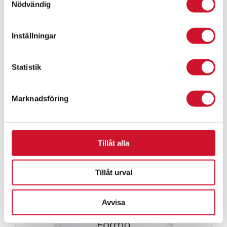
Nödvändig
Inställningar
Sköld Väggplakett
Statistik
ArtikelNr:Sköld-väggplakett
Marknadsföring
Tillåt alla
Tillåt urval
Avvisa