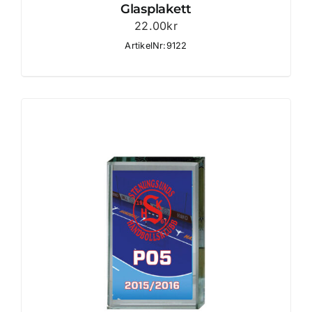
Glasplakett
22.00
kr
ArtikelNr:9122