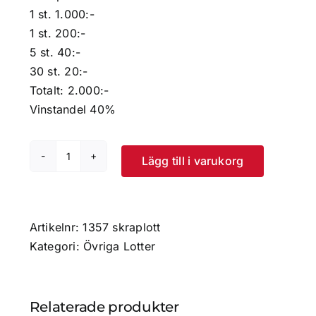
1 st. 1.000:-
1 st. 200:-
5 st. 40:-
30 st. 20:-
Totalt: 2.000:-
Vinstandel 40%
Lägg till i varukorg
Stötta
-
Skrapa
-
Artikelnr:
1357 skraplott
Vinn
Kategori:
Övriga Lotter
mängd
Relaterade produkter