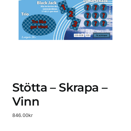
Profilprodukter
Lotter
Övrigt
Kontakta oss
Stötta – Skrapa –
Vinn
846.00
kr