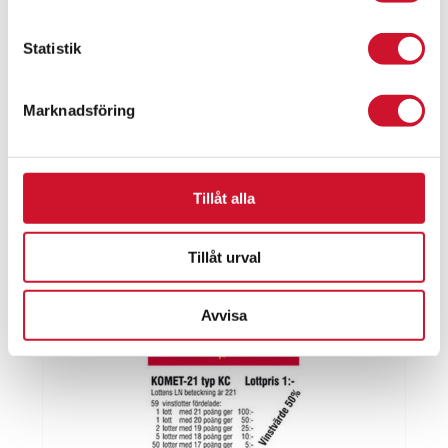
Komet 21 KE
Statistik
336.00
kr
ArtikelNr:1307-KE
Marknadsföring
Tillåt alla
Tillåt urval
Avvisa