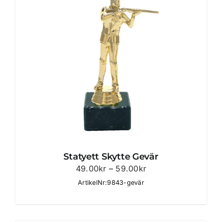
Statyett Skytte Gevär
Prisintervall:
49.00
kr
–
59.00
kr
49.00kr
ArtikelNr:9843-gevär
till
59.00kr