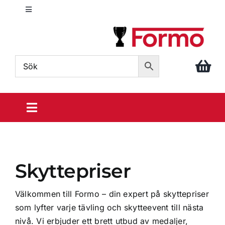
Fortsätt
Toggle
till
Navigation
innehållet
info@formo.com
040 – 611 86 88
Toggle
Navigation
Sportpriser
Skyttepriser
Din idrott
Välkommen till Formo – din expert på skyttepriser
Prisrosetter
som lyfter varje tävling och skytteevent till nästa
nivå. Vi erbjuder ett brett utbud av medaljer,