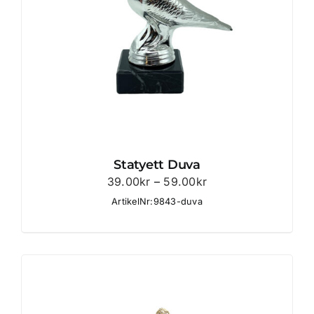
Statyett Duva
Prisintervall:
39.00
kr
–
59.00
kr
39.00kr
ArtikelNr:9843-duva
till
59.00kr