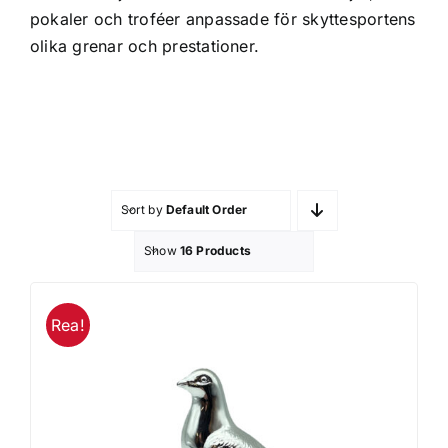
pokaler och troféer anpassade för skyttesportens
Profilprodukter
olika grenar och prestationer.
Lotter
Övrigt
Sort by
Default Order
Kontakta oss
Show
16 Products
Rea!