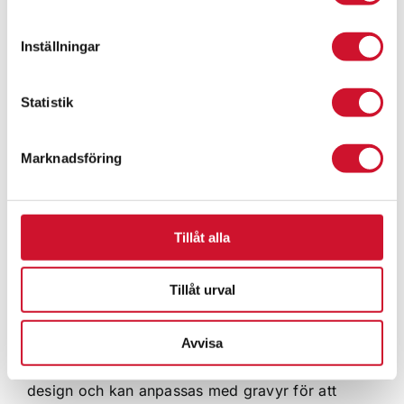
Inställningar
Medalj 40 mm – standardmotiv
Statistik
9.90
kr
ArtikelNr:9505
Marknadsföring
Tillåt alla
Stort Utbud av Skyttepriser
Tillåt urval
Oavsett om du arrangerar en klubbmästerskap,
en regional tävling eller ett nationellt mästerskap,
har vi skyttepriser som passar dina behov. Våra
Avvisa
produkter kombinerar hög kvalitet med snygg
design och kan anpassas med gravyr för att