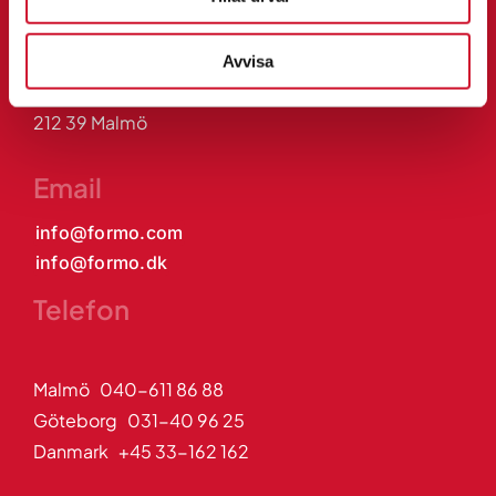
Formo Sport & Promotion AB
Formo APS
Avvisa
Cederströmsgatan 1
212 39 Malmö
Email
info@formo.com
info@formo.dk
Telefon
Malmö 040-611 86 88
Göteborg 031-40 96 25
Danmark +45 33-162 162