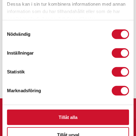
Dessa kan i sin tur kombinera informationen med annan
information som du har tillhandahållit eller som de har
samlat in när du har använt deras tjänster.
Medalj 40 mm – standardmotiv
Samtyckesval
9.90
kr
Nödvändig
ArtikelNr:9505
Inställningar
Statistik
Marknadsföring
Tillåt alla
Kontakta Oss
Tillåt urval