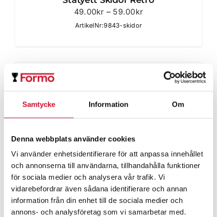
Statyett Skidor Retro
Prisintervall:
49.00
kr
–
59.00
kr
49.00kr
ArtikelNr:9843-skidor
till
59.00kr
Samtycke
Information
Om
Denna webbplats använder cookies
Vi använder enhetsidentifierare för att anpassa innehållet
och annonserna till användarna, tillhandahålla funktioner
för sociala medier och analysera vår trafik. Vi
vidarebefordrar även sådana identifierare och annan
information från din enhet till de sociala medier och
annons- och analysföretag som vi samarbetar med.