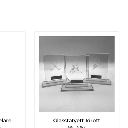
elare
Glasstatyett Idrott
Prisintervall:
kr
95.00
kr