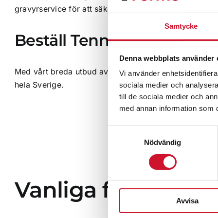
gravyrservice för att säkerställa att dina priser blir m
Samtycke
Beställ Tennispriser Onli
Denna webbplats använder 
Med vårt breda utbud av
tennispokaler, medaljer och 
Vi använder enhetsidentifierar
hela Sverige.
sociala medier och analysera 
till de sociala medier och a
med annan information som du 
Samtyckesval
Nödvändig
Vanliga frågor om 
Avvisa