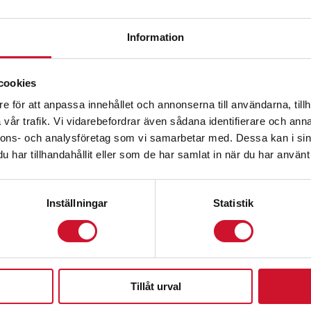
innesvärda.
Information
ne hos Formo
cookies
troféer
kan du enkelt hitta det perfekta priset för din tävl
e för att anpassa innehållet och annonserna till användarna, tillh
vår trafik. Vi vidarebefordrar även sådana identifierare och anna
nnons- och analysföretag som vi samarbetar med. Dessa kan i sin
har tillhandahållit eller som de har samlat in när du har använt 
Inställningar
Statistik
tennispriser från F
Tillåt urval