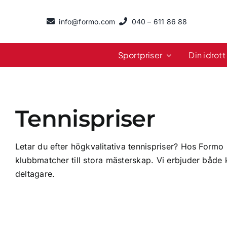
Fortsätt
till
info@formo.com
040 – 611 86 88
innehållet
Sportpriser
Din idrott
Tennispriser
Letar du efter högkvalitativa
tennispriser
? Hos Formo h
klubbmatcher till stora mästerskap. Vi erbjuder både 
deltagare.