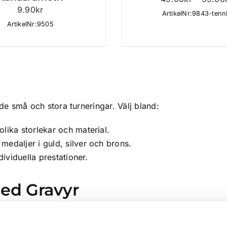
9.90
kr
ArtikelNr:9843-tenn
ArtikelNr:9505
de små och stora turneringar. Välj bland:
lika storlekar och material.
edaljer i guld, silver och brons.
dividuella prestationer.
ed Gravyr
gravyr med turneringens namn, datum eller spelarens presta