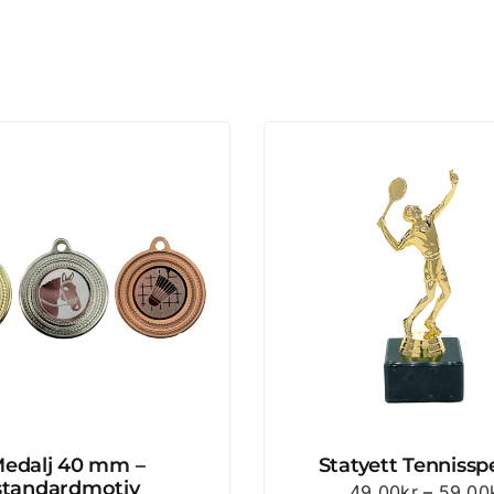
edalj 40 mm –
Statyett Tennissp
standardmotiv
49.00
kr
–
59.00