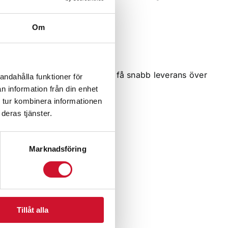
Om
ing. Beställ smidigt online och få snabb leverans över
andahålla funktioner för
n information från din enhet
 tur kombinera informationen
deras tjänster.
Marknadsföring
ormo
Tillåt alla