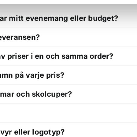
sar mitt evenemang eller budget?
leveransen?
av priser i en och samma order?
amn på varje pris?
omar och skolcuper?
yr eller logotyp?