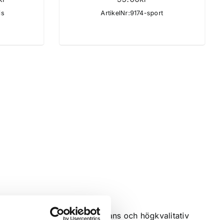
49.00kr
is
ArtikelNr:9174-sport
till
59.00kr
tion. Vi erbjuder snabb leverans och högkvalitativ