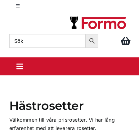
Fortsätt
Toggle
till
Navigation
innehållet
info@formo.com
040 – 611 86 88
Toggle
Navigation
Sportpriser
Hästrosetter
Din idrott
Välkommen till våra prisrosetter.
Vi har lång
Prisrosetter
erfarenhet med att leverera rosetter.