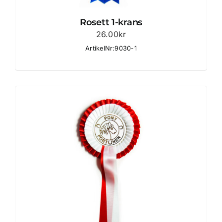
Rosett 1-krans
26.00
kr
ArtikelNr:9030-1