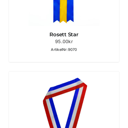
Rosett Star
95.00
kr
ArtikelNr:9070