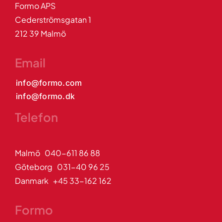
Formo APS
Cederströmsgatan 1
212 39 Malmö
Email
info@formo.com
info@formo.dk
Telefon
Malmö 040-611 86 88
Göteborg 031-40 96 25
Danmark +45 33-162 162
Formo