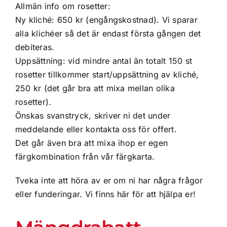
Allmän info om rosetter:
Profilprodukter
Ny kliché: 650 kr (engångskostnad). Vi sparar
alla klichéer så det är endast första gången det
Lotter
debiteras.
Uppsättning: vid mindre antal än totalt 150 st
rosetter tillkommer start/uppsättning av kliché,
Övrigt
250 kr (det går bra att mixa mellan olika
rosetter).
Kontakta oss
Önskas svanstryck, skriver ni det under
meddelande eller kontakta oss för offert.
Det går även bra att mixa ihop er egen
färgkombination från vår färgkarta.
Tveka inte att höra av er om ni har några frågor
eller funderingar. Vi finns här för att hjälpa er!