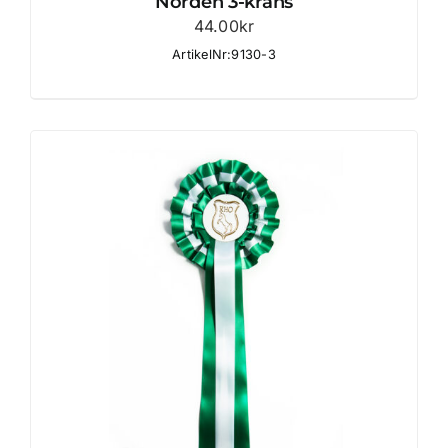
Norden 3-krans
44.00
kr
ArtikelNr:9130-3