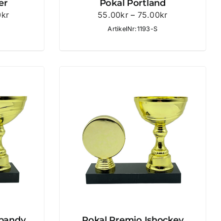
er
Pokal Portland
Prisintervall:
Prisintervall:
0
kr
55.00
kr
–
75.00
kr
139.00kr
55.00kr
ArtikelNr:1193-S
till
till
179.00kr
75.00kr
ebandy
Pokal Premio Ishockey