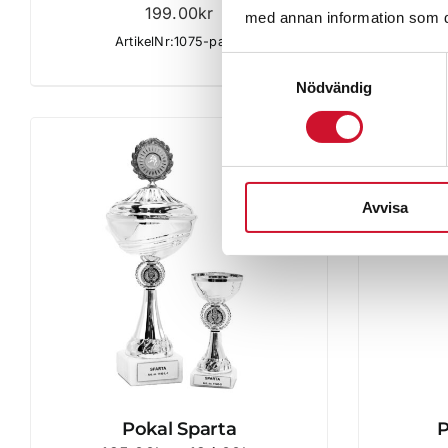
199.00
kr
98
med annan information som du 
ArtikelNr:1075-padel
Samtyckesval
Nödvändig
Avvisa
Pokal Sparta
P