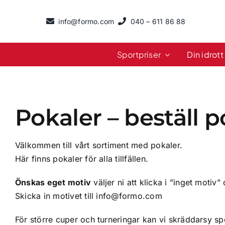
Fortsätt
till
info@formo.com
040 – 611 86 88
innehållet
Sportpriser
Din idrott
Pokaler – beställ 
Välkommen till vårt sortiment med pokaler.
Här finns pokaler för alla tillfällen.
Önskas eget motiv
väljer ni att klicka i ”inget moti
Skicka in motivet till
info@formo.com
För större cuper och turneringar kan vi skräddarsy spe