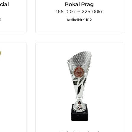
cial
Pokal Prag
Prisintervall:
165.00
kr
–
225.00
kr
165.00kr
0
ArtikelNr:1102
till
225.00kr