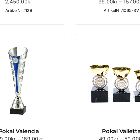
2,450.00
kr
99.00
kr
–
157.00
ArtikelNr:1129
ArtikelNr:1065-SV
Pokal Valencia
Pokal Vallett
Prisintervall:
9.00
kr
–
169.00
kr
49.00
kr
–
59.00