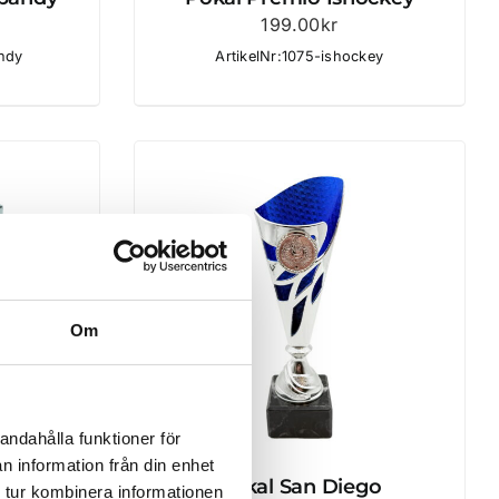
199.00
kr
andy
ArtikelNr:1075-ishockey
Om
andahålla funktioner för
n information från din enhet
is
Pokal San Diego
 tur kombinera informationen