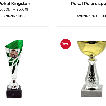
Pokal Kingston
Pokal Pelare spe
Prisintervall:
5.00
kr
–
95.00
kr
75.00kr
ArtikelNr:1083
ArtikelNr:P4-G-100
till
95.00kr
Rea!