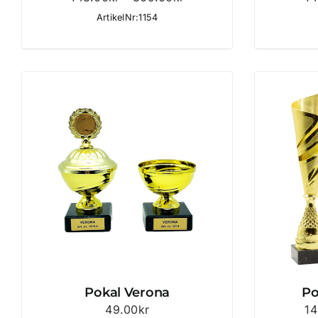
148.00kr
ArtikelNr:1154
till
309.00kr
Pokal Verona
Po
49.00
kr
14