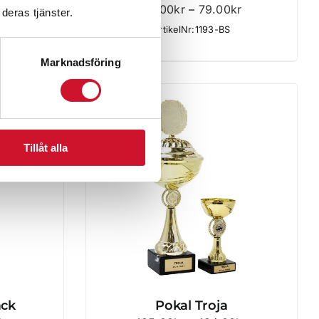
Prisintervall:
Prisintervall:
kr
59.00
kr
–
79.00
kr
deras tjänster.
74.00kr
59.00kr
ArtikelNr:1193-BS
till
till
Marknadsföring
119.00kr
79.00kr
Tillåt alla
ack
Pokal Troja