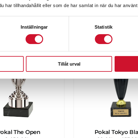
Prisintervall:
0.00
kr
–
1,788.00
kr
74.00
kr
–
119.00
har tillhandahållit eller som de har samlat in när du har använt 
980.00kr
ArtikelNr:1103
ArtikelNr:1190
till
Inställningar
Statistik
1,788.00kr
Tillåt urval
okal The Open
Pokal Tokyo Bl