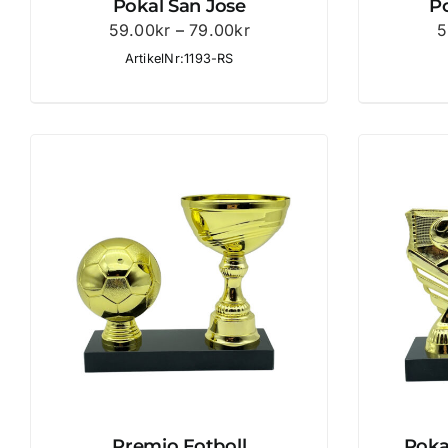
Pokal San Jose
P
Prisintervall:
59.00
kr
–
79.00
kr
5
59.00kr
ArtikelNr:1193-RS
till
79.00kr
Premio Fotboll
Poka