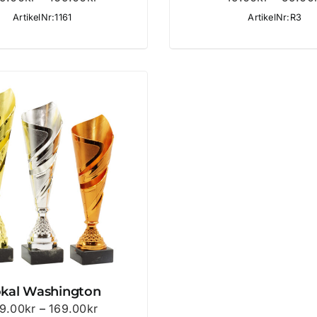
149.00kr
ArtikelNr:1161
ArtikelNr:R3
till
169.00kr
kal Washington
Prisintervall:
9.00
kr
–
169.00
kr