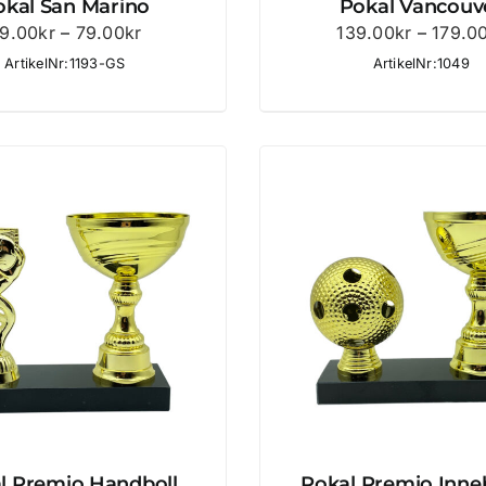
okal San Marino
Pokal Vancouv
Prisintervall:
9.00
kr
–
79.00
kr
139.00
kr
–
179.0
59.00kr
ArtikelNr:1193-GS
ArtikelNr:1049
till
79.00kr
l Premio Handboll
Pokal Premio Inn