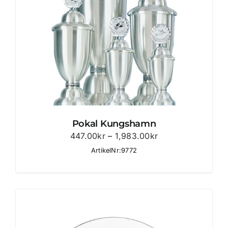
Pokal Kungshamn
Prisintervall:
447.00
kr
–
1,983.00
kr
447.00kr
ArtikelNr:9772
till
1,983.00kr