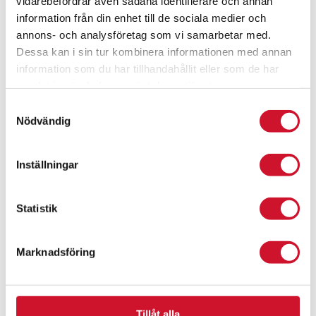
vidarebefordrar även sådana identifierare och annan
information från din enhet till de sociala medier och
annons- och analysföretag som vi samarbetar med.
Dessa kan i sin tur kombinera informationen med annan
information som du har tillhandahållit eller som de har
samlat in när du har använt deras tjänster.
Samtyckesval
Nödvändig
Inställningar
Statistik
Marknadsföring
Segelbåt i metall
Prisintervall:
159.00
kr
–
1,195.00
kr
Tillåt alla