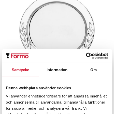
Samtycke
Information
Om
Metallfat Balder
Denna webbplats använder cookies
Prisintervall:
69.00
kr
–
227.00
kr
69.00kr
Vi använder enhetsidentifierare för att anpassa innehållet
ArtikelNr:9459
till
och annonserna till användarna, tillhandahålla funktioner
för sociala medier och analysera vår trafik. Vi
227.00kr