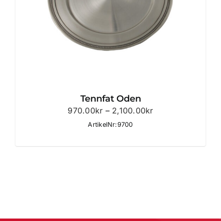
Tennfat Oden
Prisintervall:
970.00
kr
–
2,100.00
kr
970.00kr
ArtikelNr:9700
till
2,100.00kr