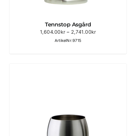
Tennstop Asgård
Prisintervall:
1,604.00
kr
–
2,741.00
kr
1,604.00kr
ArtikelNr:9715
till
2,741.00kr