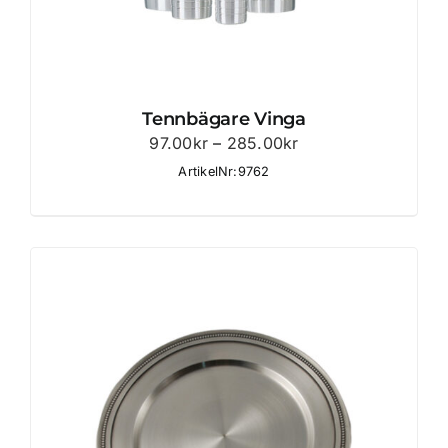
Tennbägare Vinga
Prisintervall:
97.00
kr
–
285.00
kr
97.00kr
ArtikelNr:9762
till
285.00kr