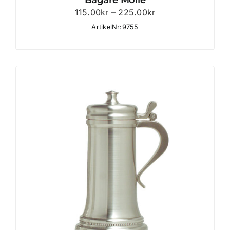
Bägare Mölle
Prisintervall:
115.00
kr
–
225.00
kr
115.00kr
ArtikelNr:9755
till
225.00kr