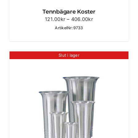
Tennbägare Koster
Prisintervall:
121.00
kr
–
406.00
kr
121.00kr
ArtikelNr:9733
till
406.00kr
Slut i lager