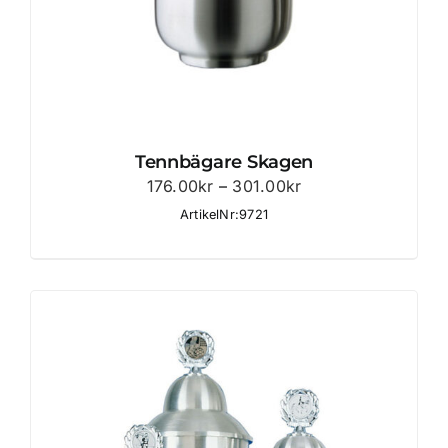
Tennbägare Skagen
Prisintervall:
176.00
kr
–
301.00
kr
176.00kr
ArtikelNr:9721
till
301.00kr