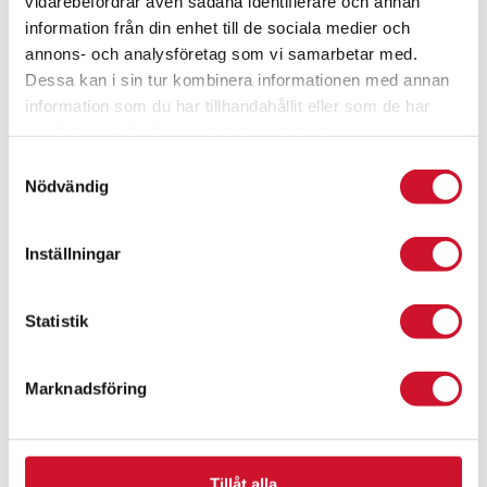
vidarebefordrar även sådana identifierare och annan
information från din enhet till de sociala medier och
annons- och analysföretag som vi samarbetar med.
Dessa kan i sin tur kombinera informationen med annan
information som du har tillhandahållit eller som de har
samlat in när du har använt deras tjänster.
Samtyckesval
Nödvändig
Inställningar
Statistik
Marknadsföring
Segelbåt i metall
Prisintervall:
159.00
kr
–
1,195.00
kr
Tillåt alla