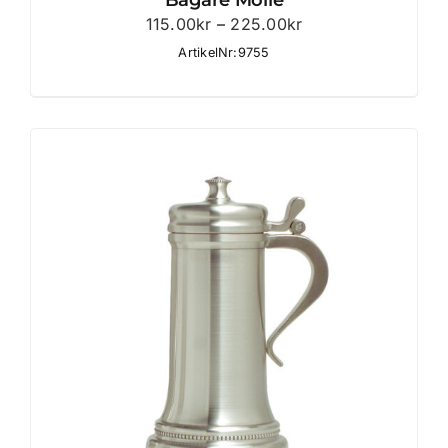
Bägare Mölle
Prisintervall:
115.00
kr
–
225.00
kr
115.00kr
ArtikelNr:9755
till
225.00kr