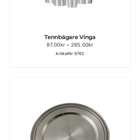
Tennbägare Vinga
Prisintervall:
97.00
kr
–
285.00
kr
97.00kr
ArtikelNr:9762
till
285.00kr