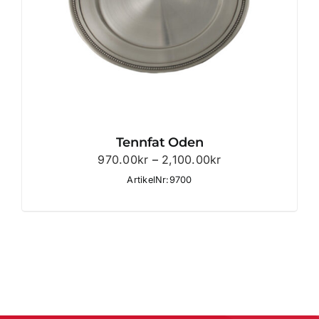
Tennfat Oden
Prisintervall:
970.00
kr
–
2,100.00
kr
970.00kr
ArtikelNr:9700
till
2,100.00kr