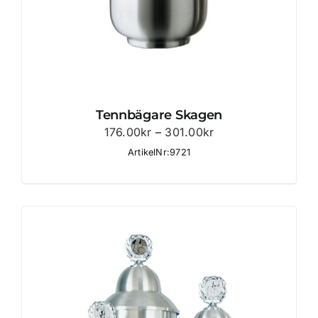
Tennbägare Skagen
Prisintervall:
176.00
kr
–
301.00
kr
176.00kr
ArtikelNr:9721
till
301.00kr