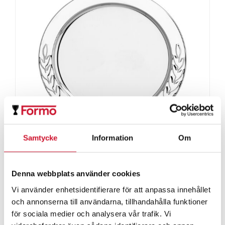
Samtycke
Information
Om
Metallfat Balder
Denna webbplats använder cookies
Prisintervall:
69.00
kr
–
227.00
kr
69.00kr
Vi använder enhetsidentifierare för att anpassa innehållet
ArtikelNr:9459
till
och annonserna till användarna, tillhandahålla funktioner
för sociala medier och analysera vår trafik. Vi
227.00kr