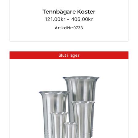
Tennbägare Koster
Prisintervall:
121.00
kr
–
406.00
kr
121.00kr
ArtikelNr:9733
till
406.00kr
Slut i lager