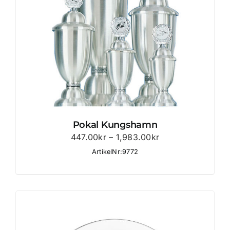
Pokal Kungshamn
Prisintervall:
447.00
kr
–
1,983.00
kr
447.00kr
ArtikelNr:9772
till
1,983.00kr