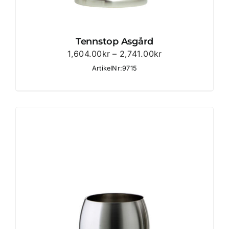
Tennstop Asgård
Prisintervall:
1,604.00
kr
–
2,741.00
kr
1,604.00kr
ArtikelNr:9715
till
2,741.00kr